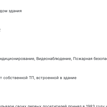
адом здания
2
ондиционирование, Видеонаблюдение, Пожарная безопа
т собственной ТП, встроенной в здание
льваре своих первых посетителей принял в 1983 году и