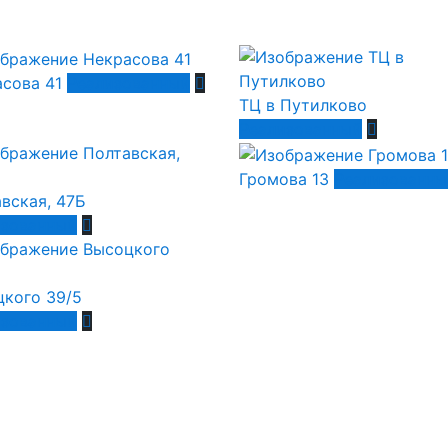
сова 41
Реализованный
ТЦ в Путилково
Реализованный
Громова 13
Реализованны
вская, 47Б
изованный
кого 39/5
изованный